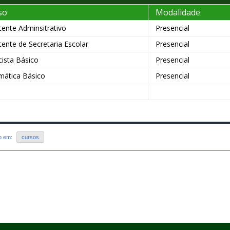
so
Modalidade
tente Adminsitrativo
Presencial
tente de Secretaria Escolar
Presencial
icista Básico
Presencial
mática Básico
Presencial
do em:
cursos