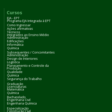
Cursos
EJA - EPT
Programa EJA Integrada à EPT
Como Ingressar
Ações afirmativas
Técnicos
Integrados ao Ensino Médio
Administração
Edificações
Informática
Química
Subsequentes / Concomitantes
Administração
Design de Interiores
Logística
Planejamento e Controle da
Produção
Qualidade
Química
Segurança do Trabalho
Graduação
Licenciaturas
Matemática
Química
Bacharelado
Engenharia Civil
Engenharia Química
Especialização
Construção Civil