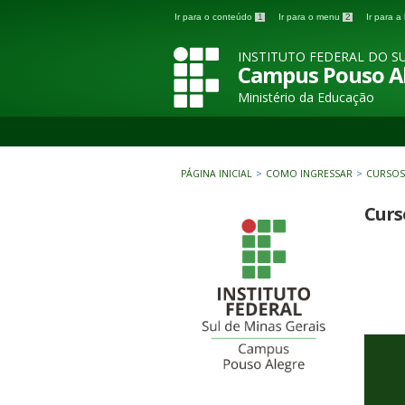
Ir para o conteúdo
1
Ir para o menu
2
Ir para 
INSTITUTO FEDERAL DO SU
Campus Pouso A
Ministério da Educação
PÁGINA INICIAL
>
COMO INGRESSAR
>
CURSOS
Curs