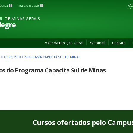
ACE
a busca
3
Ir para o rodapé
4
L DE MINAS GERAIS
legre
Agenda Direção Geral
Webmail
Contato
>
CURSOS DO PROGRAMA CAPACITA SUL DE MINAS
os do Programa Capacita Sul de Minas
Cursos ofertados pelo Campu