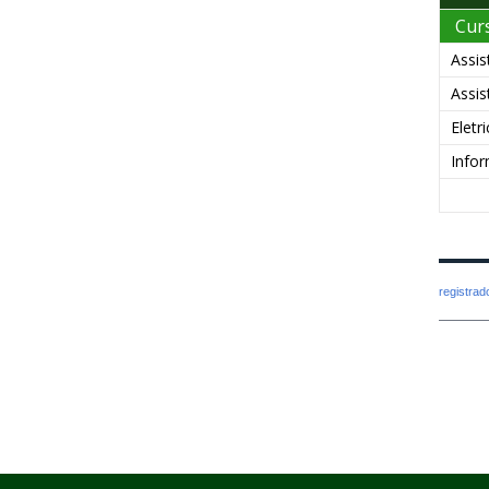
Cur
Assis
Assis
Eletr
Infor
registra