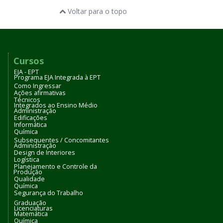
Voltar para o topo
Cursos
EJA - EPT
Programa EJA Integrada à EPT
Como Ingressar
Ações afirmativas
Técnicos
Integrados ao Ensino Médio
Administração
Edificações
Informática
Química
Subsequentes / Concomitantes
Administração
Design de Interiores
Logística
Planejamento e Controle da
Produção
Qualidade
Química
Segurança do Trabalho
Graduação
Licenciaturas
Matemática
Química