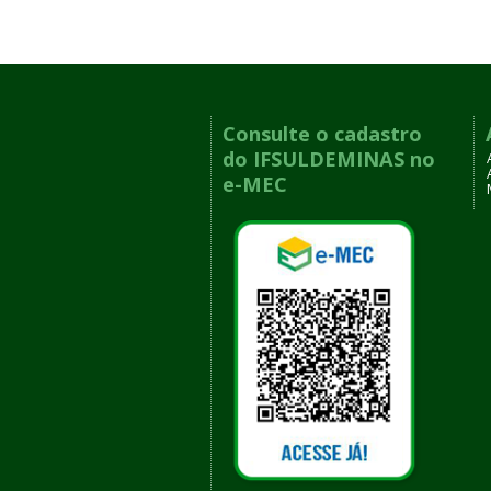
Consulte o cadastro
do IFSULDEMINAS no
e-MEC