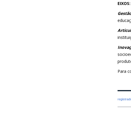
EIXOS:
Gestão
educaçã
Articu
instit
Inova
socioe
produt
Para c
registra