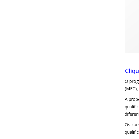
Cliq
O prog
(MEC), 
A prop
qualif
difere
Os cur
qualifi