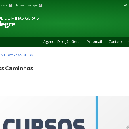
ACE
a busca
3
Ir para o rodapé
4
L DE MINAS GERAIS
legre
Agenda Direção Geral
Webmail
Contato
>
NOVOS CAMINHOS
os Caminhos