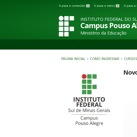
Ir para o conteúdo
1
Ir para o menu
2
Ir para 
INSTITUTO FEDERAL DO SU
Campus Pouso A
Ministério da Educação
PÁGINA INICIAL
>
COMO INGRESSAR
>
CURSOS
Nov