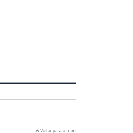
_____________________________
Voltar para o topo