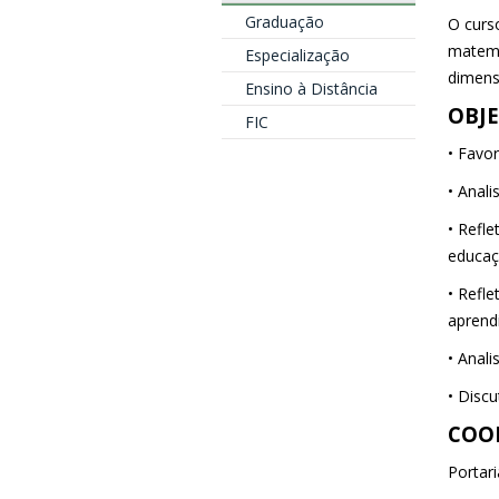
Graduação
O curs
matemá
Especialização
dimensõ
Ensino à Distância
OBJE
FIC
• Favo
• Anal
• Refl
educaç
• Refl
aprend
• Anal
• Discu
COO
Portar