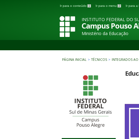
Ir para o conteúdo
1
Ir para o menu
2
Ir para 
INSTITUTO FEDERAL DO SU
Campus Pouso A
Ministério da Educação
PÁGINA INICIAL
>
TÉCNICOS
>
INTEGRADOS AO
Educ