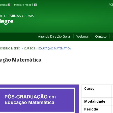
ACE
a busca
3
Ir para o rodapé
4
L DE MINAS GERAIS
legre
Agenda Direção Geral
Webmail
Contato
 ENSINO MÉDIO
>
CURSOS
>
EDUCAÇÃO MATEMÁTICA
ação Matemática
Curso
Modalidade
Período