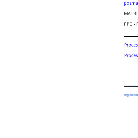
posmat
MATRI
PPC -
_______
Proces
Proces
registra