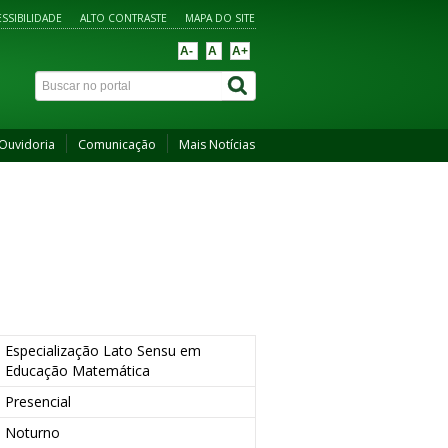
SSIBILIDADE
ALTO CONTRASTE
MAPA DO SITE
A-
A
A+
Ouvidoria
Comunicação
Mais Notícias
Especialização Lato Sensu em
Educação Matemática
Presencial
Noturno