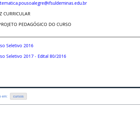
ematica.pousoalegre@ifsuldeminas.edu.br
Z CURRICULAR
 PROJETO PEDAGÓGICO DO CURSO
___________________________________________________________________________
so Seletivo 2016
so Seletivo 2017 - Edital 80/2016
do em:
cursos