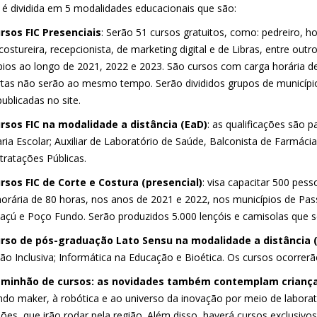
 é dividida em 5 modalidades educacionais que são:
rsos FIC Presenciais
: Serão 51 cursos gratuitos, como: pedreiro, ho
costureira, recepcionista, de marketing digital e de Libras, entre ou
pios ao longo de 2021, 2022 e 2023. São cursos com carga horária 
rtas não serão ao mesmo tempo. Serão divididos grupos de município
ublicadas no site.
rsos FIC na modalidade a distância (EaD)
: as qualificações são p
ria Escolar; Auxiliar de Laboratório de Saúde, Balconista de Farmácia
tratações Públicas.
rsos FIC de Corte e Costura (presencial)
: visa capacitar 500 pe
horária de 80 horas, nos anos de 2021 e 2022, nos municípios de P
açú e Poço Fundo. Serão produzidos 5.000 lençóis e camisolas que s
rso de pós-graduação Lato Sensu na modalidade a distância (
ão Inclusiva; Informática na Educação e Bioética. Os cursos ocorrer
minhão de cursos: as novidades também contemplam criança
do maker, à robótica e ao universo da inovação por meio de laborat
ões, que irão rodar pela região. Além disso, haverá cursos exclusivo