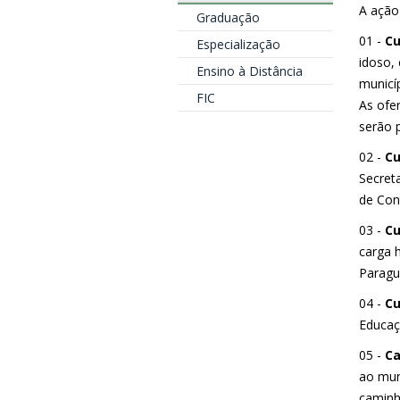
A ação
Graduação
01 -
Cu
Especialização
idoso, 
Ensino à Distância
municí
FIC
As ofe
serão p
02 -
Cu
Secreta
de Con
03 -
Cu
carga 
Paragu
04 -
Cu
Educaç
05 -
Ca
ao mun
caminh