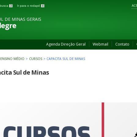
ACE
a busca
3
Ir para o rodapé
4
L DE MINAS GERAIS
legre
Agenda Direção Geral
Webmail
Contato
 ENSINO MÉDIO
>
CURSOS
>
CAPACITA SUL DE MINAS
cita Sul de Minas