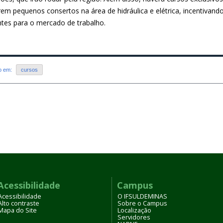
arem pequenos consertos na área de hidráulica e elétrica, incentiva
ntes para o mercado de trabalho.
do em:
cursos
Acessibilidade
Campus
Acessibilidade
O IFSULDEMINAS
Alto contraste
Sobre o Campus
Mapa do Site
Localização
Servidores