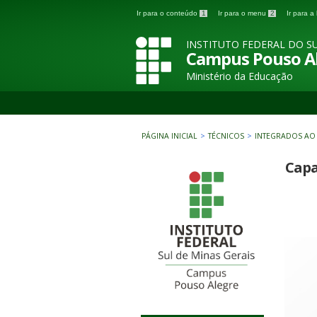
Ir para o conteúdo
1
Ir para o menu
2
Ir para 
INSTITUTO FEDERAL DO SU
Campus Pouso A
Ministério da Educação
PÁGINA INICIAL
>
TÉCNICOS
>
INTEGRADOS AO
Capa