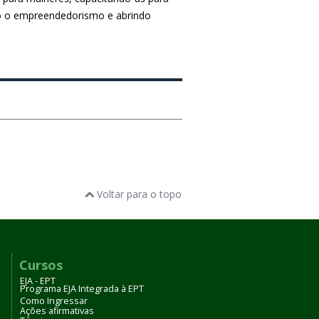
ndo o empreendedorismo e abrindo
Voltar para o topo
Cursos
EJA - EPT
Programa EJA Integrada à EPT
Como Ingressar
Ações afirmativas