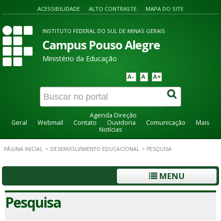
ACESSIBILIDADE
ALTO CONTRASTE
MAPA DO SITE
INSTITUTO FEDERAL DO SUL DE MINAS GERAIS
Campus Pouso Alegre
Ministério da Educação
A-
A
A+
Agenda Direção
Geral
Webmail
Contato
Ouvidoria
Comunicação
Mais
Notícias
PÁGINA INICIAL
>
DESENVOLVIMENTO EDUCACIONAL
>
PESQUISA
MENU
Pesquisa