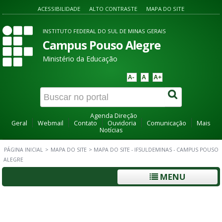
ACESSIBILIDADE
ALTO CONTRASTE
MAPA DO SITE
INSTITUTO FEDERAL DO SUL DE MINAS GERAIS
Campus Pouso Alegre
Ministério da Educação
A-
A
A+
Agenda Direção
Geral
Webmail
Contato
Ouvidoria
Comunicação
Mais
Notícias
PÁGINA INICIAL
>
MAPA DO SITE
>
MAPA DO SITE - IFSULDEMINAS - CAMPUS POUSO
ALEGRE
MENU