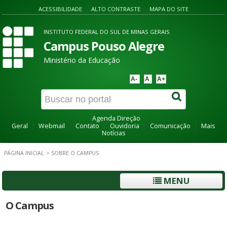
ACESSIBILIDADE
ALTO CONTRASTE
MAPA DO SITE
INSTITUTO FEDERAL DO SUL DE MINAS GERAIS
Campus Pouso Alegre
Ministério da Educação
A-
A
A+
Agenda Direção
Geral
Webmail
Contato
Ouvidoria
Comunicação
Mais
Notícias
PÁGINA INICIAL
>
SOBRE O CAMPUS
MENU
O Campus