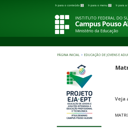
Ir para o conteúdo
1
Ir para o menu
2
Ir para 
INSTITUTO FEDERAL DO SU
Campus Pouso A
Ministério da Educação
PÁGINA INICIAL
>
EDUCAÇÃO DE JOVENS E ADU
Matr
Veja 
MATRI