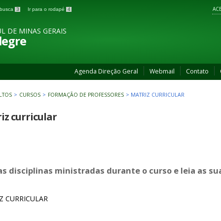
ACE
a busca
3
Ir para o rodapé
4
L DE MINAS GERAIS
legre
Agenda Direção Geral
Webmail
Contato
LTOS
>
CURSOS
>
FORMAÇÃO DE PROFESSORES
>
MATRIZ CURRICULAR
iz curricular
as disciplinas ministradas durante o curso e leia as s
Z CURRICULAR