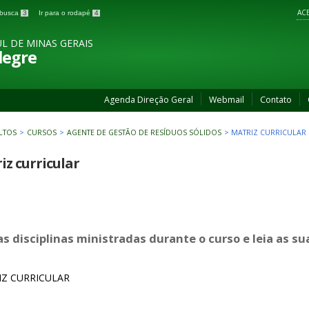
ACE
a busca
3
Ir para o rodapé
4
L DE MINAS GERAIS
legre
Agenda Direção Geral
Webmail
Contato
LTOS
>
CURSOS
>
AGENTE DE GESTÃO DE RESÍDUOS SÓLIDOS
>
MATRIZ CURRICULAR
iz curricular
as disciplinas ministradas durante o curso e leia as s
Z CURRICULAR