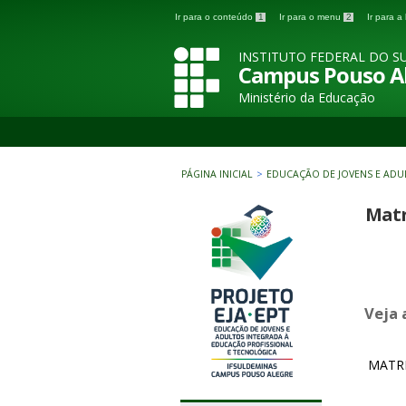
Ir para o conteúdo
1
Ir para o menu
2
Ir para 
INSTITUTO FEDERAL DO SU
Campus Pouso A
Ministério da Educação
PÁGINA INICIAL
>
EDUCAÇÃO DE JOVENS E ADU
Matr
Veja 
MATRI