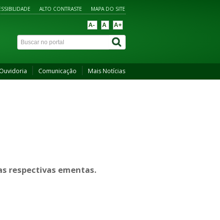
SSIBILIDADE
ALTO CONTRASTE
MAPA DO SITE
A-
A
A+
Ouvidoria
Comunicação
Mais Notícias
uas respectivas ementas.