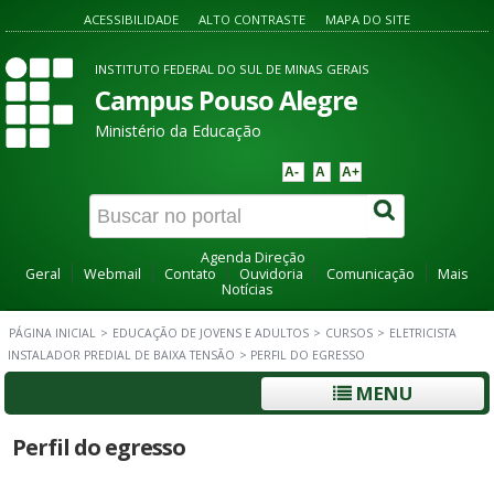
ACESSIBILIDADE
ALTO CONTRASTE
MAPA DO SITE
INSTITUTO FEDERAL DO SUL DE MINAS GERAIS
Campus Pouso Alegre
Ministério da Educação
A-
A
A+
Agenda Direção
Geral
Webmail
Contato
Ouvidoria
Comunicação
Mais
Notícias
PÁGINA INICIAL
>
EDUCAÇÃO DE JOVENS E ADULTOS
>
CURSOS
>
ELETRICISTA
INSTALADOR PREDIAL DE BAIXA TENSÃO
>
PERFIL DO EGRESSO
MENU
Perfil do egresso