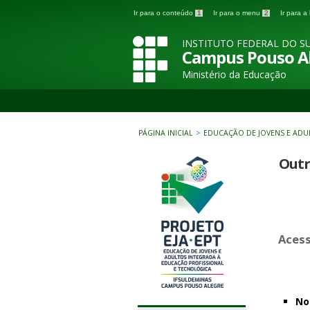
Ir para o conteúdo
1
Ir para o menu
2
Ir para 
INSTITUTO FEDERAL DO SU
Campus Pouso A
Ministério da Educação
PÁGINA INICIAL
>
EDUCAÇÃO DE JOVENS E ADU
Outr
Acess
No