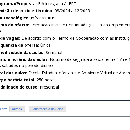
ograma/Proposta:
EJA integrada à EPT
evisão de início e término:
08/2024 a 12/2025
xo tecnológico:
Infraestrutura
rma de oferta:
Formação Inicial e Continuada (FIC) intercomplemen
A)
 de vagas:
De acordo com o Termo de Cooperação com as instituiçõ
equência da oferta:
Única
riodicidade das aulas:
Semanal
rno e horário das aulas:
Noturno de segunda a sexta, entre 17h e 
 sábados no período diurno.
cal das aulas:
Escola Estadual ofertante e Ambiente Virtual de Apr
rga horária total:
250 horas
dalidade do curso:
Presencial
do em:
cursos
,
Laboratorista de Solos