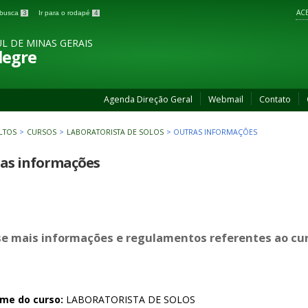
ACE
a busca
3
Ir para o rodapé
4
L DE MINAS GERAIS
legre
Agenda Direção Geral
Webmail
Contato
LTOS
>
CURSOS
>
LABORATORISTA DE SOLOS
>
OUTRAS INFORMAÇÕES
as informações
e mais informações e regulamentos referentes ao cur
me do curso:
LABORATORISTA DE SOLOS