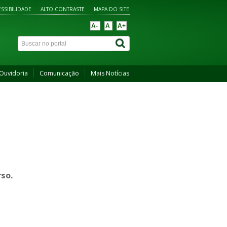
SSIBILIDADE
ALTO CONTRASTE
MAPA DO SITE
A-
A
A+
Ouvidoria
Comunicação
Mais Notícias
so.