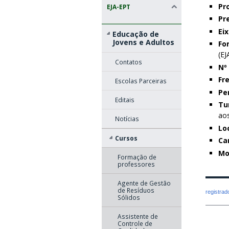
Pr
EJA-EPT
Pr
Ei
Educação de
Jovens e Adultos
Fo
(EJ
Contatos
Nº
Fr
Escolas Parceiras
Pe
Editais
Tu
aos
Notícias
Lo
Cursos
Ca
Mo
Formação de
professores
Agente de Gestão
de Resíduos
registra
Sólidos
Assistente de
Controle de