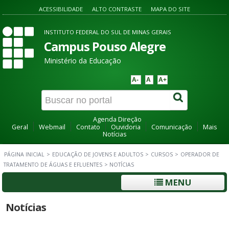
ACESSIBILIDADE
ALTO CONTRASTE
MAPA DO SITE
INSTITUTO FEDERAL DO SUL DE MINAS GERAIS
Campus Pouso Alegre
Ministério da Educação
A-
A
A+
Agenda Direção
Geral
Webmail
Contato
Ouvidoria
Comunicação
Mais
Notícias
PÁGINA INICIAL
>
EDUCAÇÃO DE JOVENS E ADULTOS
>
CURSOS
>
OPERADOR DE
TRATAMENTO DE ÁGUAS E EFLUENTES
>
NOTÍCIAS
MENU
Notícias