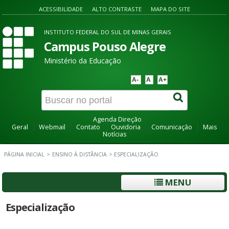
ACESSIBILIDADE
ALTO CONTRASTE
MAPA DO SITE
INSTITUTO FEDERAL DO SUL DE MINAS GERAIS
Campus Pouso Alegre
Ministério da Educação
A-
A
A+
Agenda Direção
Geral
Webmail
Contato
Ouvidoria
Comunicação
Mais
Notícias
PÁGINA INICIAL
>
ENSINO À DISTÂNCIA
>
ESPECIALIZAÇÃO
MENU
Especialização