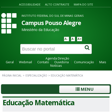
ACESSIBILIDADE
ALTO CONTRASTE
MAPA DO SITE
INSTITUTO FEDERAL DO SUL DE MINAS GERAIS
Campus Pouso Alegre
Ministério da Educação
A-
A
A+
Agenda Direção
Geral
Webmail
Contato
Ouvidoria
Comunicação
Mais
Notícias
PÁGINA INICIAL
>
ESPECIALIZAÇÃO
>
EDUCAÇÃO MATEMÁTICA
MENU
Educação Matemática