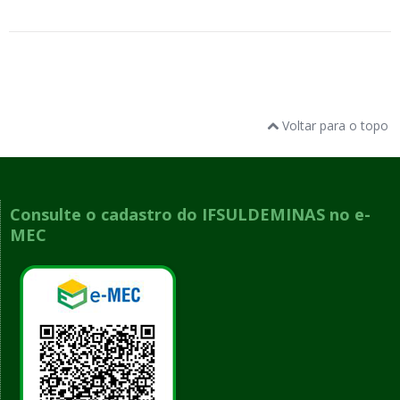
Voltar para o topo
Consulte o cadastro do IFSULDEMINAS no e-
MEC