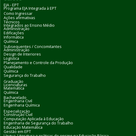
EJA - EPT
Programa EJA Integrada à EPT
Como Ingressar
Ações afirmativas
Técnicos
Integrados ao Ensino Médio
Administração
Edificações
Informática
Química
Subsequentes / Concomitantes
Administração
Design de Interiores
Logística
Planejamento e Controle da Produção
Qualidade
Química
Segurança do Trabalho
Graduação
Licenciaturas
Matemática
Química
Bacharelado
Engenharia Civil
Engenharia Química
Especialização
Construção Civil
Computação Aplicada à Educação
Engenharia de Segurança do Trabalho
Educação Matemática
Gestão em EPT
Língua, Literatura e práticas de ensino na Educação Básica