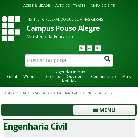
ACESSIBILIDADE
ALTO CONTRASTE
MAPA DO SITE
INSTITUTO FEDERAL DO SUL DE MINAS GERAIS
Campus Pouso Alegre
Ministério da Educação
A-
A
A+
Agenda Direção
Geral
Webmail
Contato
Ouvidoria
Comunicação
Mais
Notícias
PÁGINA INICIAL
>
GRADUAÇÃO
>
BACHARELADO
>
ENGENHARIA CIVIL
MENU
Engenharia Civil