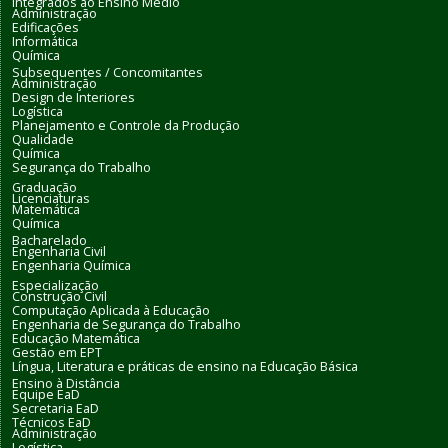
Integrados ao Ensino Médio
Administração
Edificações
Informática
Química
Subsequentes / Concomitantes
Administração
Design de Interiores
Logística
Planejamento e Controle da Produção
Qualidade
Química
Segurança do Trabalho
Graduação
Licenciaturas
Matemática
Química
Bacharelado
Engenharia Civil
Engenharia Química
Especialização
Construção Civil
Computação Aplicada à Educação
Engenharia de Segurança do Trabalho
Educação Matemática
Gestão em EPT
Língua, Literatura e práticas de ensino na Educação Básica
Ensino à Distância
Equipe EaD
Secretaria EaD
Técnicos EaD
Administração
Logística