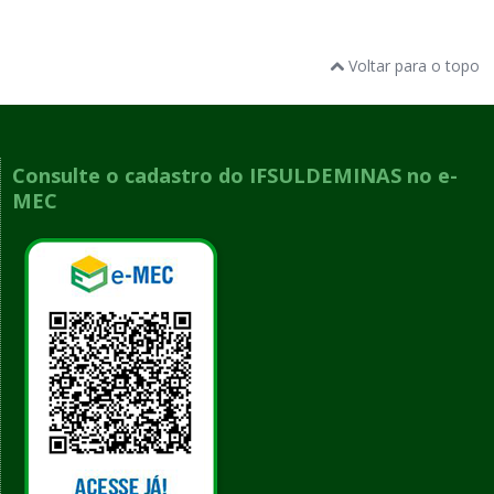
Voltar para o topo
Consulte o cadastro do IFSULDEMINAS no e-
MEC