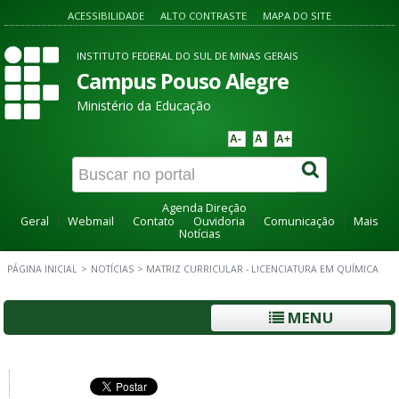
ACESSIBILIDADE
ALTO CONTRASTE
MAPA DO SITE
INSTITUTO FEDERAL DO SUL DE MINAS GERAIS
Campus Pouso Alegre
Ministério da Educação
A-
A
A+
Agenda Direção
Geral
Webmail
Contato
Ouvidoria
Comunicação
Mais
Notícias
PÁGINA INICIAL
>
NOTÍCIAS
>
MATRIZ CURRICULAR - LICENCIATURA EM QUÍMICA
MENU