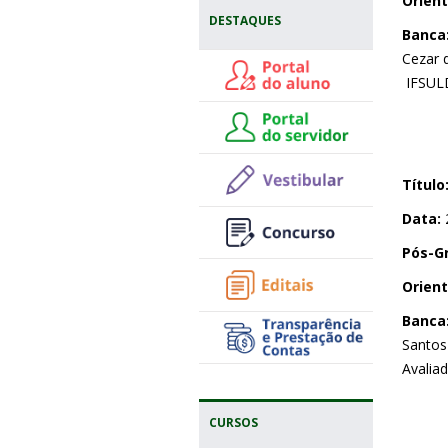
Orient
DESTAQUES
Banca
Cezar 
IFSUL
Títul
Data:
Pós-G
Orient
Banca
Santos 
Avaliad
CURSOS