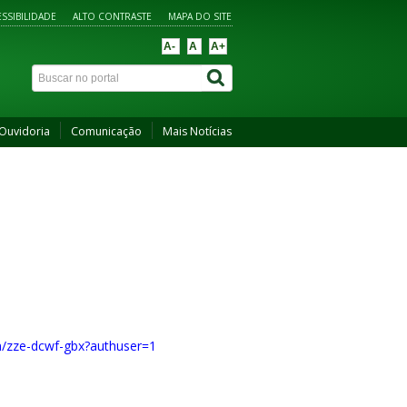
SSIBILIDADE
ALTO CONTRASTE
MAPA DO SITE
A-
A
A+
Ouvidoria
Comunicação
Mais Notícias
m/zze-dcwf-gbx?authuser=1