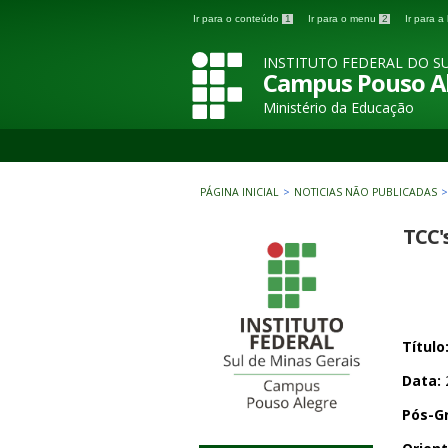
Ir para o conteúdo
1
Ir para o menu
2
Ir para 
INSTITUTO FEDERAL DO SU
Campus Pouso A
Ministério da Educação
PÁGINA INICIAL
>
NOTICIAS NÃO PUBLICADAS
TCC'
Títul
Data:
Pós-G