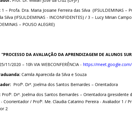
ador:
Prof. Dr. Willian José da Cruz (UFJF)
:
1 – Profa. Dra. Maria Josiane Ferreira das Silva (IFSULDEMINAS – P
da Silva (IFSULDEMINAS - INCONFIDENTES) / 3 – Lucy Mirian Campo
DEMINAS – POUSO ALEGRE)
o: “PROCESSO DA AVALIAÇÃO DA APRENDIZAGEM DE ALUNOS SU
25/11/2020 – 10h VIA WEBCONFERÊNCIA -
https://meet.google.com
raduanda:
Camila Aparecida da Silva e Souza
ador:
Profª. Drª. Joelma dos Santos Bernardes – Orientadora
:
Profª. Drª. Joelma dos Santos Bernardes – Orientadora (presidente 
- Coorientador / Profª. Me. Claudia Catarino Pereira - Avaliador 1 / Prof
or 2