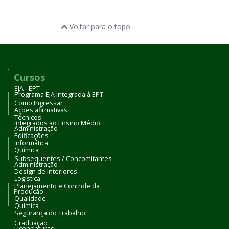
Voltar para o topo
Cursos
EJA - EPT
Programa EJA Integrada à EPT
Como Ingressar
Ações afirmativas
Técnicos
Integrados ao Ensino Médio
Administração
Edificações
Informática
Química
Subsequentes / Concomitantes
Administração
Design de Interiores
Logística
Planejamento e Controle da
Produção
Qualidade
Química
Segurança do Trabalho
Graduação
Licenciaturas