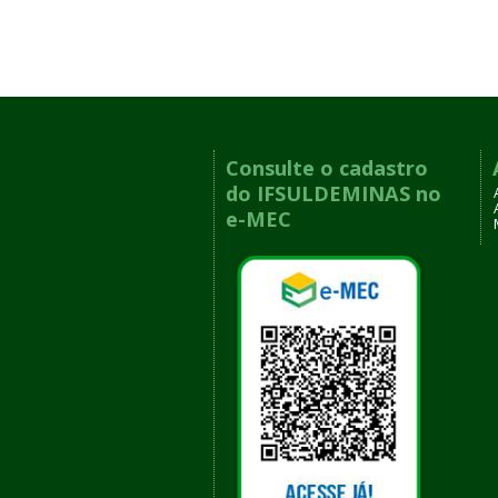
Consulte o cadastro
do IFSULDEMINAS no
e-MEC