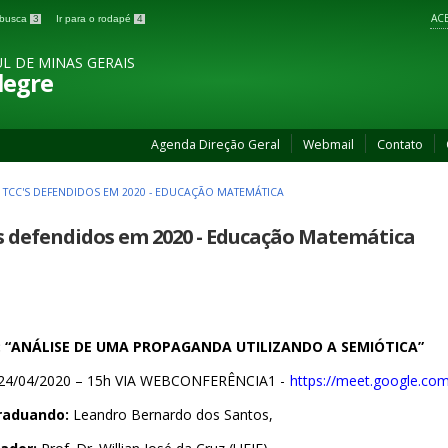
ACE
a busca
3
Ir para o rodapé
4
L DE MINAS GERAIS
legre
Agenda Direção Geral
Webmail
Contato
>
TCC'S DEFENDIDOS EM 2020 - EDUCAÇÃO MATEMÁTICA
s defendidos em 2020 - Educação Matemática
o: “ANÁLISE DE UMA PROPAGANDA UTILIZANDO A SEMIÓTICA”
24/04/2020 – 15h VIA WEBCONFERÊNCIA1 -
https://meet.google.co
raduando:
Leandro Bernardo dos Santos,